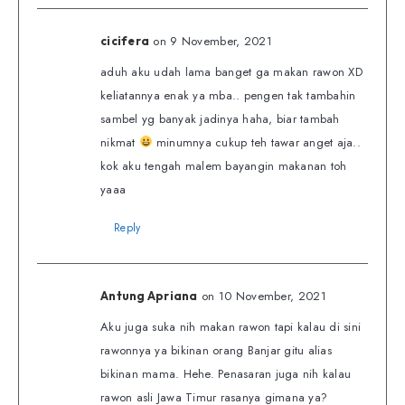
on 9 November, 2021
cicifera
aduh aku udah lama banget ga makan rawon XD
keliatannya enak ya mba.. pengen tak tambahin
sambel yg banyak jadinya haha, biar tambah
nikmat
minumnya cukup teh tawar anget aja..
kok aku tengah malem bayangin makanan toh
yaaa
Reply
on 10 November, 2021
Antung Apriana
Aku juga suka nih makan rawon tapi kalau di sini
rawonnya ya bikinan orang Banjar gitu alias
bikinan mama. Hehe. Penasaran juga nih kalau
rawon asli Jawa Timur rasanya gimana ya?