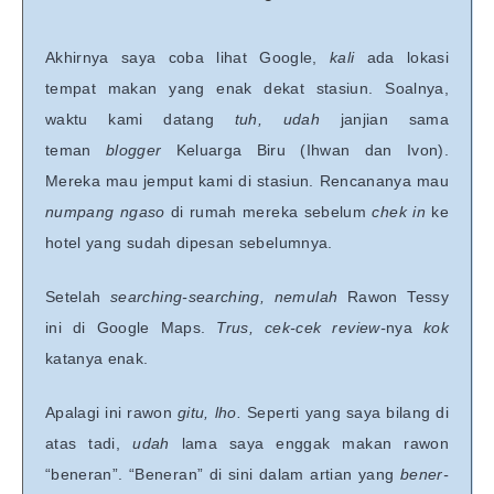
Akhirnya saya coba lihat Google,
kali
ada lokasi
tempat makan yang enak dekat stasiun. Soalnya,
waktu kami datang
tuh, udah
janjian sama
teman
blogger
Keluarga Biru (Ihwan dan Ivon).
Mereka mau jemput kami di stasiun. Rencananya mau
numpang ngaso
di rumah mereka sebelum
chek in
ke
hotel yang sudah dipesan sebelumnya.
Setelah
searching-searching
,
nemulah
Rawon Tessy
ini di Google Maps.
Trus, cek-cek review-
nya
kok
katanya enak.
Apalagi ini rawon
gitu, lho.
Seperti yang saya bilang di
atas tadi,
udah
lama saya enggak makan rawon
“beneran”. “Beneran” di sini dalam artian yang
bener-