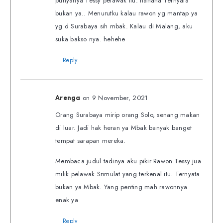
punyanya Tessy pelawak itu. hahaha Ternyata
bukan ya.. Menurutku kalau rawon yg mantap ya
yg d Surabaya sih mbak. Kalau di Malang, aku
suka bakso nya. hehehe
Reply
on 9 November, 2021
Arenga
Orang Surabaya mirip orang Solo, senang makan
di luar. Jadi hak heran ya Mbak banyak banget
tempat sarapan mereka.
Membaca judul tadinya aku pikir Rawon Tessy jua
milik pelawak Srimulat yang terkenal itu. Ternyata
bukan ya Mbak. Yang penting mah rawonnya
enak ya
Reply