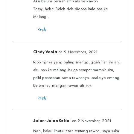
Aku belum pernah sih kalo ke Rawon
Tessy..hehe..Boleh deh dicoba kalo pas ke
Malang..
Reply
on 9 November, 2021
Cindy Vania
toppingnya yang paling mengguggah hati ini sih..
aku pas ke malang itu ga sempet mampir situ,
pdhl penasaran sama rawonnya. soale yo emang
belom tau mangan rawon sih >.<
Reply
on 9 November, 2021
Jalan-Jalan KeNai
Nah, kalau lihat ulasan tentang rawon, saya suka