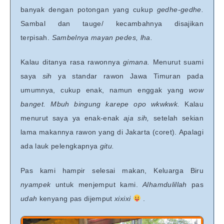
banyak dengan potongan yang cukup
gedhe-gedhe.
Sambal dan tauge/ kecambahnya disajikan
terpisah.
Sambelnya mayan pedes, lha.
Kalau ditanya rasa rawonnya
gimana.
Menurut suami
saya
sih
ya standar rawon Jawa Timuran pada
umumnya, cukup enak, namun enggak yang
wow
banget. Mbuh bingung karepe opo wkwkwk.
Kalau
menurut saya ya enak-enak
aja sih,
setelah sekian
lama makannya rawon yang di Jakarta (coret). Apalagi
ada lauk pelengkapnya
gitu.
Pas kami hampir selesai makan, Keluarga Biru
nyampek
untuk menjemput kami.
Alhamdulillah
pas
udah
kenyang pas dijemput
xixixi
.