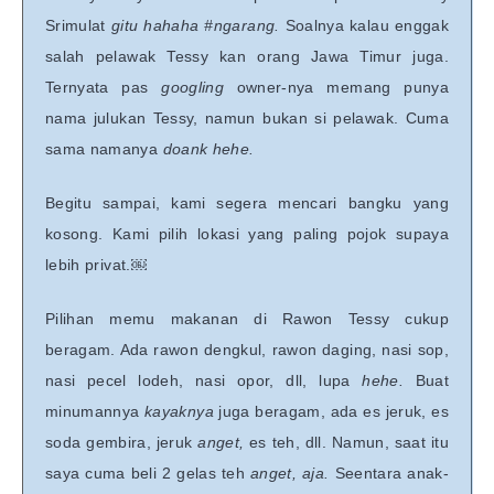
Srimulat
gitu hahaha #ngarang.
Soalnya kalau enggak
salah pelawak Tessy kan orang Jawa Timur juga.
Ternyata pas
googling
owner-nya memang punya
nama julukan Tessy, namun bukan si pelawak. Cuma
sama namanya
doank hehe.
Begitu sampai, kami segera mencari bangku yang
kosong. Kami pilih lokasi yang paling pojok supaya
￼
lebih privat.
Pilihan memu makanan di Rawon Tessy cukup
beragam. Ada rawon dengkul, rawon daging, nasi sop,
nasi pecel lodeh, nasi opor, dll, lupa
hehe.
Buat
minumannya
kayaknya
juga beragam, ada es jeruk, es
soda gembira, jeruk
anget,
es teh, dll. Namun, saat itu
saya cuma beli 2 gelas teh
anget, aja.
Seentara anak-