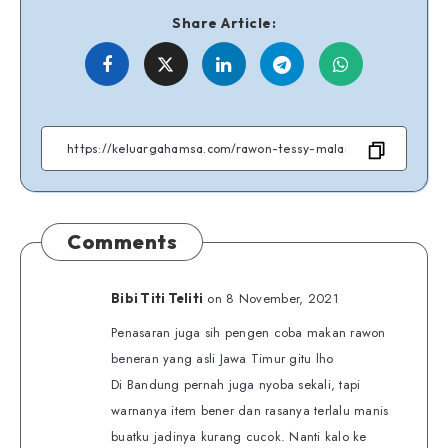
Share Article:
Share
Share
Share
Share
Share
on
on
on
on
on
Facebook
Twitter
Linkedin
Telegram
WhatsApp
Comments
on 8 November, 2021
Bibi Titi Teliti
Penasaran juga sih pengen coba makan rawon
beneran yang asli Jawa Timur gitu lho
Di Bandung pernah juga nyoba sekali, tapi
warnanya item bener dan rasanya terlalu manis
buatku jadinya kurang cucok. Nanti kalo ke