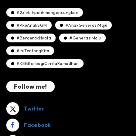
#2xlebihputihmengencangkan
#AkuAnakSGM
#AnakGenerasiMaju
#BergerakNyata
#GenerasiMaju
#IniTentangKita
#KEBBerbagiCeritaRamadhan
Follow me!
Twitter
Facebook