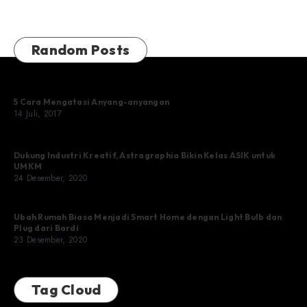
Random Posts
5 Cara Mengatasi Anyang-anyangan
14 Juli, 2017
Dukung Industri Kreatif, Astragraphia Bikin Kelas ASIK untuk
UMKM
24 Desember, 2020
Ubah Rumah Biasa Menjadi Smart Home dengan Light Bulb dan
Plug dari Bardi
23 Desember, 2020
Tag Cloud