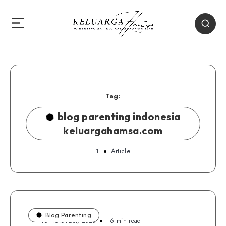
Tag:
blog parenting indonesia
keluargahamsa.com
1
Article
Blog Parenting
16 November, 2020
6 min read