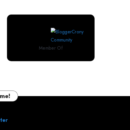
Perlengkapan
Tidur
Premium
dari
IndoLinen
Member Of
 me!
ter