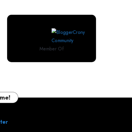
Perlengkapan
Tidur
Premium
dari
IndoLinen
Member Of
 me!
ter