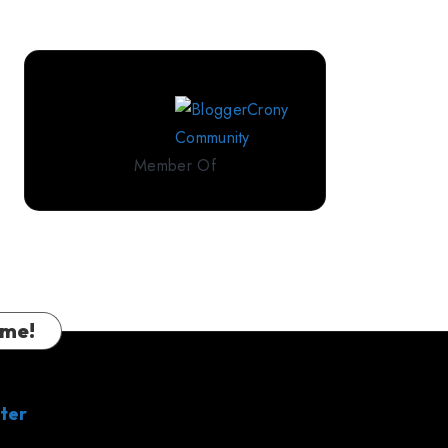
Perlengkapan
Tidur
Premium
dari
IndoLinen
Member Of
 me!
ter