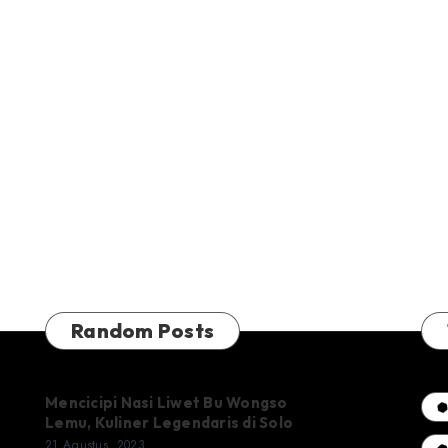
Random Posts
Mencicipi Nasi Liwet Bu Wongso
Lemu, Kuliner Legendaris di Solo
21 Agustus, 2023