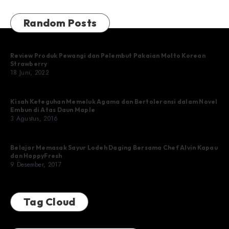
Random Posts
Review Produk Pewangi dan Pelembut Pakaian Molto Korean
Strawberry
18 Juni, 2022
Kisah Keteguhan Memeluk Agama dan Bertoleransi dalam Novel
Embun di Atas Daun Maple
3 Agustus, 2016
Belajar Memasak Sayur Lodeh Daging Bersama Chef Alvin Kapau
dan HappyFresh
9 Desember, 2017
Tag Cloud