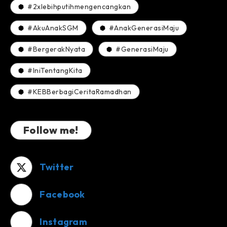
#2xlebihputihmengencangkan
#AkuAnakSGM
#AnakGenerasiMaju
#BergerakNyata
#GenerasiMaju
#IniTentangKita
#KEBBerbagiCeritaRamadhan
Follow me!
Twitter
Facebook
Instagram