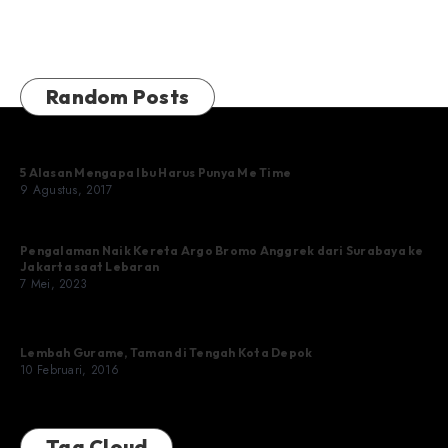
Random Posts
5 Alasan Mengapa Ibu Harus Punya Me Time
9 Agustus, 2017
Pengalaman Naik Kereta Argo Bromo Anggrek dari Surabaya ke
Jakarta saat Lebaran
7 Mei, 2023
Lembah Gurame, Taman di Tengah Kota Depok
10 Februari, 2016
Tag Cloud