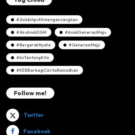
#2xlebihputihmengencangkan
#AkuAnakSGM
#AnakGenerasiMaju
#BergerakNyata
#GenerasiMaju
#IniTentangKita
#KEBBerbagiCeritaRamadhan
Follow me!
Twitter
Facebook