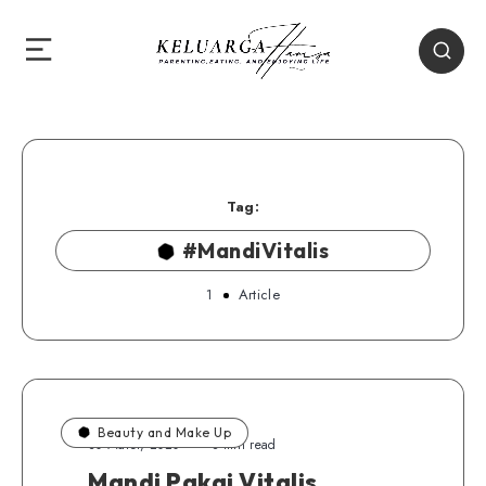
Tag:
#MandiVitalis
1
Article
Beauty and Make Up
30 Maret, 2020
8 min read
Mandi Pakai Vitalis