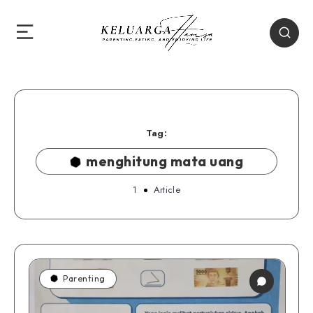
Tag:
menghitung mata uang
1
Article
Parenting