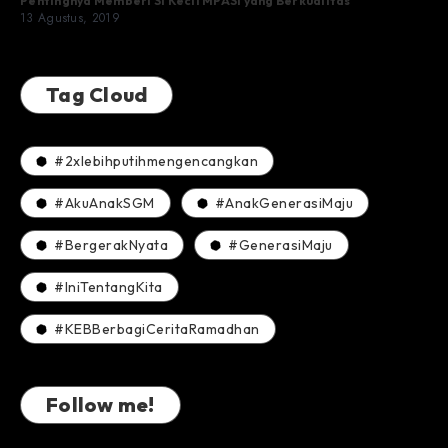
Pentingnya Memberi Si Kecil MPASI yang Berkualitas
13 Agustus, 2019
Tag Cloud
#2xlebihputihmengencangkan
#AkuAnakSGM
#AnakGenerasiMaju
#BergerakNyata
#GenerasiMaju
#IniTentangKita
#KEBBerbagiCeritaRamadhan
Follow me!