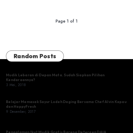
Page 1 of 1
Random Posts
Mudik Lebaran di Depan Mata. Sudah Siapkan Pilihan
Kendaraannya?
3 Mei, 2018
Belajar Memasak Sayur Lodeh Daging Bersama Chef Alvin Kapau
dan HappyFresh
9 Desember, 2017
Pengalaman Ikut Mudik Gratis Bareng Detergen DAIA