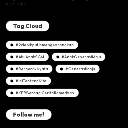
6 Juni, 2019
Tag Cloud
#2xlebihputihmengencangkan
#AkuAnakSGM
#AnakGenerasiMaju
#BergerakNyata
#GenerasiMaju
#IniTentangKita
#KEBBerbagiCeritaRamadhan
Follow me!