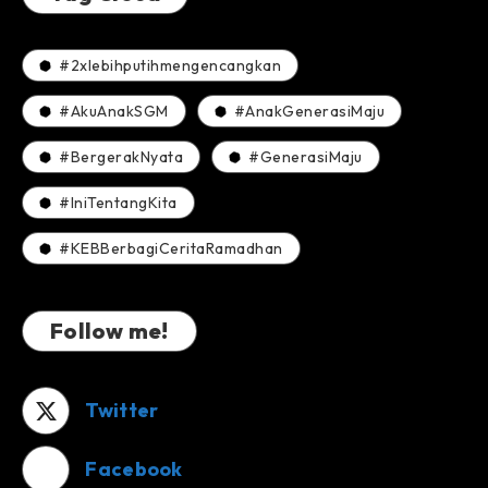
#2xlebihputihmengencangkan
#AkuAnakSGM
#AnakGenerasiMaju
#BergerakNyata
#GenerasiMaju
#IniTentangKita
#KEBBerbagiCeritaRamadhan
Follow me!
Twitter
Facebook