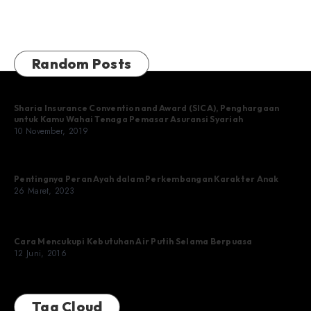
Random Posts
Sharia Insurance Convention and Award (SICA), Penghargaan
untuk Kamu Wahai Tenaga Pemasar Asuransi Syariah
10 November, 2019
Pentingnya Peran Ayah dalam Perkembangan Karakter Anak
26 Maret, 2023
Cara Mencukupi Kebutuhan Air Putih Selama Berpuasa
12 Juni, 2016
Tag Cloud