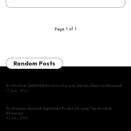
Page 1 of 1
Random Posts
Air Purifier DAIKIN Bikin Virus Corona Varian Omicron Menjauh
11 Juni, 2022
Pentingnya Memilih Suplemen Probiotik yang Tepat untuk
Keluarga
26 Mei, 2023