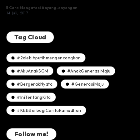
5 Cara Mengatasi Anyang-anyangan
14 Juli, 2017
Tag Cloud
#2xlebihputihmengencangkan
#AkuAnakSGM
#AnakGenerasiMaju
#BergerakNyata
#GenerasiMaju
#IniTentangKita
#KEBBerbagiCeritaRamadhan
Follow me!