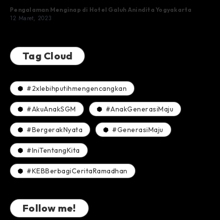
Pengalaman Menginap di Hotel Galuh Anindita Yogyakarta
12 Maret, 2023
Tag Cloud
#2xlebihputihmengencangkan
#AkuAnakSGM
#AnakGenerasiMaju
#BergerakNyata
#GenerasiMaju
#IniTentangKita
#KEBBerbagiCeritaRamadhan
Follow me!