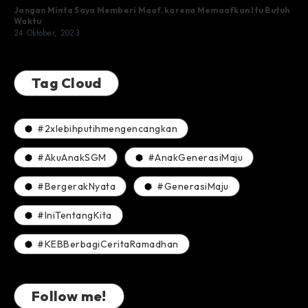
Jangan Minta Saya Memberi Maaf, karena Memaafkan Itu Butuh
Waktu
24 Oktober, 2023
Tag Cloud
#2xlebihputihmengencangkan
#AkuAnakSGM
#AnakGenerasiMaju
#BergerakNyata
#GenerasiMaju
#IniTentangKita
#KEBBerbagiCeritaRamadhan
Follow me!