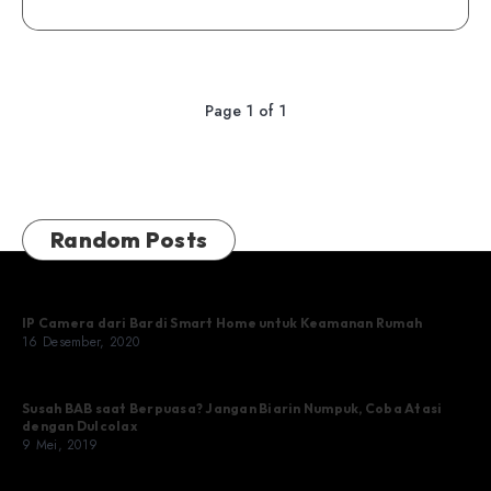
Page 1 of 1
Random Posts
IP Camera dari Bardi Smart Home untuk Keamanan Rumah
16 Desember, 2020
Susah BAB saat Berpuasa? Jangan Biarin Numpuk, Coba Atasi
dengan Dulcolax
9 Mei, 2019