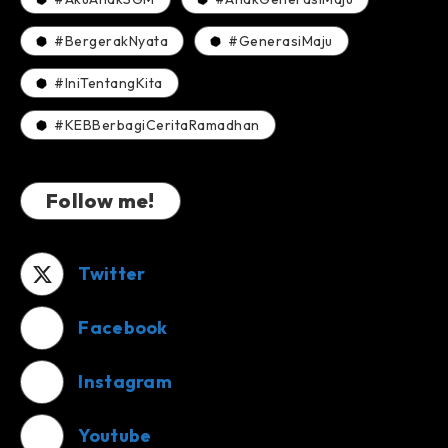
#BergerakNyata
#GenerasiMaju
#IniTentangKita
#KEBBerbagiCeritaRamadhan
Follow me!
Twitter
Facebook
Instagram
Youtube