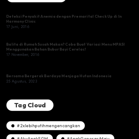
Deteksi Penyakit Anemia dengan Premarital Check Up di In
Harmony Clinic
17 Juni, 2016
Balita di Rumah Susah Makan? Coba Buat Variasi Menu MPASI
Menggunakan Bahan Bubur Bayi Cerelac!
17 November, 2016
Bersama Bergerak Berdaya Menjaga Hutan Indonesia
25 Agustus, 2023
Tag Cloud
#2xlebihputihmengencangkan
#AkuAnakSGM
#AnakGenerasiMaju