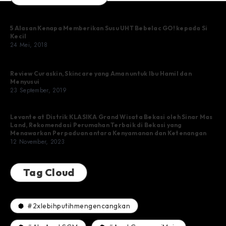
5 Alasan Kenapa Memberikan Susu UHT Bebelac GO! kepada Si
Kecil
24 Mei, 2018
Review Curaskin, Skincare yang Aman untuk Ibu Hamil dan
Menyusui
23 September, 2019
Levante at Distrik KLASIKA Grand Wisata Bekasi oleh Sinar Mas
Land, Rekomendasi Perumahan Terbaik di Bekasi yang
Menawarkan Perpaduan antara Kenyamanan dan Ketenangan
12 November, 2023
Tag Cloud
#2xlebihputihmengencangkan