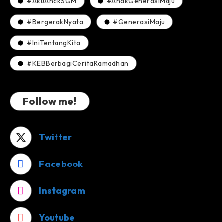
#AkuAnakSGM
#AnakGenerasiMaju
#BergerakNyata
#GenerasiMaju
#IniTentangKita
#KEBBerbagiCeritaRamadhan
Follow me!
Twitter
Facebook
Instagram
Youtube