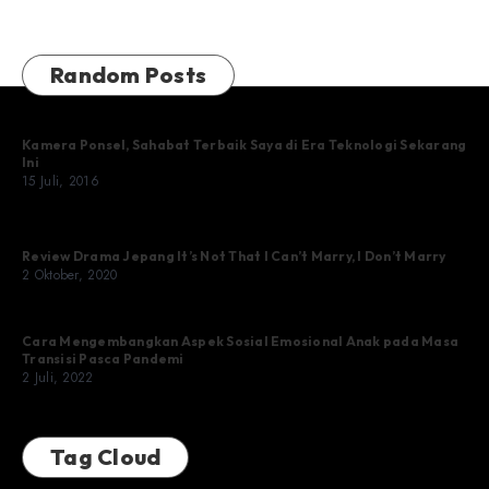
Random Posts
Kamera Ponsel, Sahabat Terbaik Saya di Era Teknologi Sekarang
Ini
15 Juli, 2016
Review Drama Jepang It’s Not That I Can’t Marry, I Don’t Marry
2 Oktober, 2020
Cara Mengembangkan Aspek Sosial Emosional Anak pada Masa
Transisi Pasca Pandemi
2 Juli, 2022
Tag Cloud