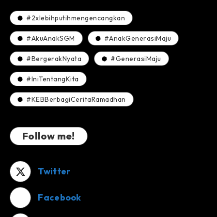
#2xlebihputihmengencangkan
#AkuAnakSGM
#AnakGenerasiMaju
#BergerakNyata
#GenerasiMaju
#IniTentangKita
#KEBBerbagiCeritaRamadhan
Follow me!
Twitter
Facebook