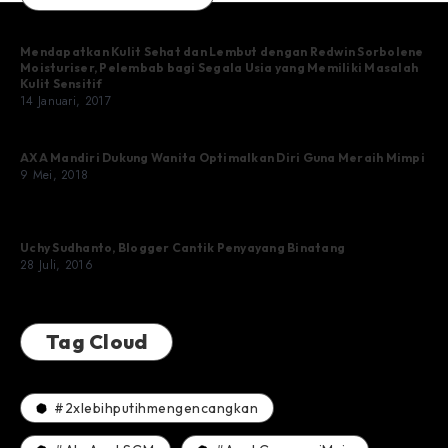
Mendapatkan Kulit Sehat dan Lembut dengan Redwin Sorbolene
Moisturiser, Pelembab bagi Segala Usia yang Memiliki Masalah
Kulit Sensitif
14 Januari, 2017
AXA Mandiri Dukung Wanita Optimalkan Diri Guna Meraih Mimpi
9 Mei, 2018
Uchy Sudhanto, Blogger Cantik Penyayang Binatang
28 Juli, 2016
Tag Cloud
#2xlebihputihmengencangkan