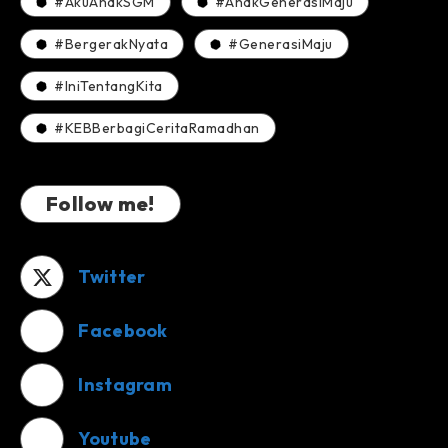
#AkuAnakSGM
#AnakGenerasiMaju
#BergerakNyata
#GenerasiMaju
#IniTentangKita
#KEBBerbagiCeritaRamadhan
Follow me!
Twitter
Facebook
Instagram
Youtube