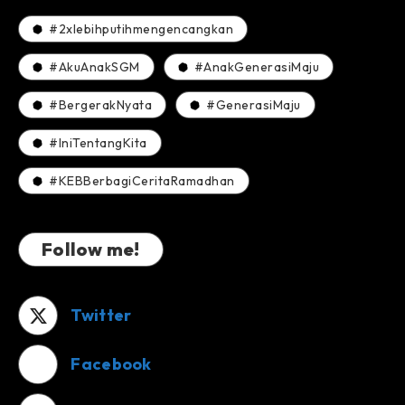
#2xlebihputihmengencangkan
#AkuAnakSGM
#AnakGenerasiMaju
#BergerakNyata
#GenerasiMaju
#IniTentangKita
#KEBBerbagiCeritaRamadhan
Follow me!
Twitter
Facebook