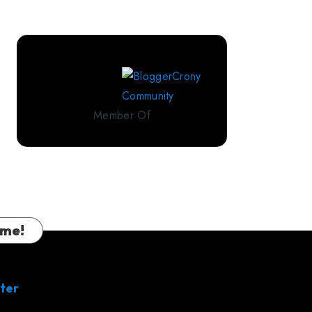
Perlengkapan
Tidur
Premium
dari
IndoLinen
Member Of
 me!
ter