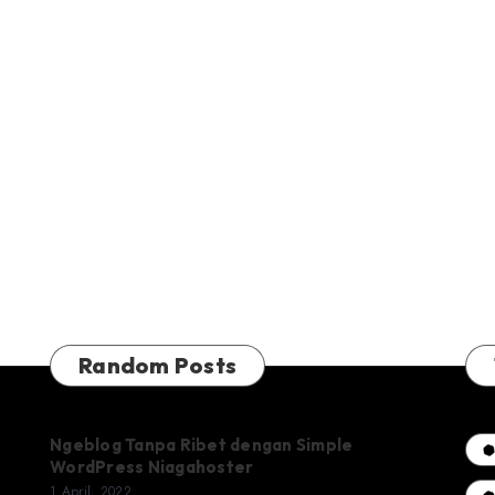
Random Posts
Ngeblog Tanpa Ribet dengan Simple
WordPress Niagahoster
1 April, 2022