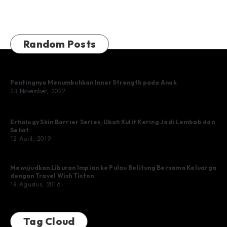
Random Posts
Pentingnya Menumbuhkan Inner Strength pada Anak
23 November, 2022
Erhalogy Skin Barrier Series, Ubah Kulit Kering Jadi Lembab dan
Sehat
12 April, 2019
Mewujudkan Liburan Impian ke Pulau Belitung Bersama Keluarga
dengan Travel Wish Tixton
18 Agustus, 2016
Tag Cloud