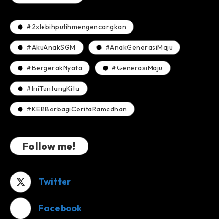
#2xlebihputihmengencangkan
#AkuAnakSGM
#AnakGenerasiMaju
#BergerakNyata
#GenerasiMaju
#IniTentangKita
#KEBBerbagiCeritaRamadhan
Follow me!
Twitter
Facebook