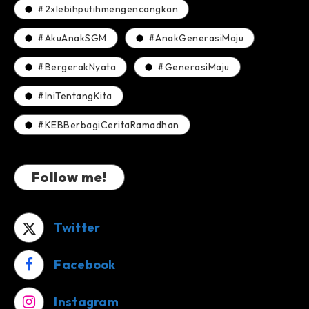
#2xlebihputihmengencangkan
#AkuAnakSGM
#AnakGenerasiMaju
#BergerakNyata
#GenerasiMaju
#IniTentangKita
#KEBBerbagiCeritaRamadhan
Follow me!
Twitter
Facebook
Instagram