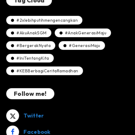
Tag Cloud
#2xlebihputihmengencangkan
#AkuAnakSGM
#AnakGenerasiMaju
#BergerakNyata
#GenerasiMaju
#IniTentangKita
#KEBBerbagiCeritaRamadhan
Follow me!
Twitter
Facebook