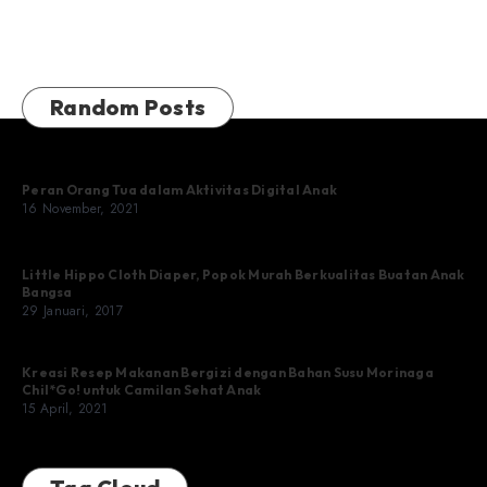
Random Posts
Peran Orang Tua dalam Aktivitas Digital Anak
16 November, 2021
Little Hippo Cloth Diaper, Popok Murah Berkualitas Buatan Anak
Bangsa
29 Januari, 2017
Kreasi Resep Makanan Bergizi dengan Bahan Susu Morinaga
Chil*Go! untuk Camilan Sehat Anak
15 April, 2021