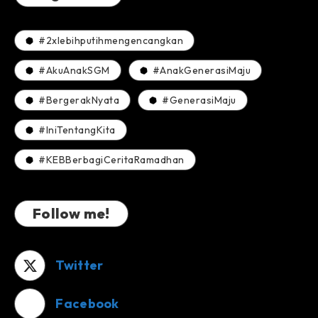
#2xlebihputihmengencangkan
#AkuAnakSGM
#AnakGenerasiMaju
#BergerakNyata
#GenerasiMaju
#IniTentangKita
#KEBBerbagiCeritaRamadhan
Follow me!
Twitter
Facebook