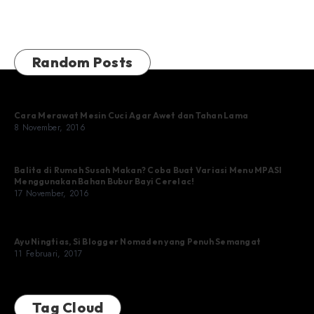
Random Posts
Cara Merawat Mesin Cuci Agar Awet dan Tahan Lama
8 November, 2016
Balita di Rumah Susah Makan? Coba Buat Variasi Menu MPASI
Menggunakan Bahan Bubur Bayi Cerelac!
17 November, 2016
Ayu Ningtias, Si Blogger Nomaden yang Penuh Semangat
11 Februari, 2017
Tag Cloud