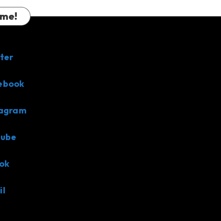
 me!
ter
ebook
tagram
tube
ok
il