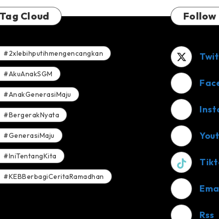
Tag Cloud
Follow
#2xlebihputihmengencangkan
Twit
#AkuAnakSGM
Fac
#AnakGenerasiMaju
Ins
#BergerakNyata
You
#GenerasiMaju
#IniTentangKita
Tikt
#KEBBerbagiCeritaRamadhan
Ema
Rss