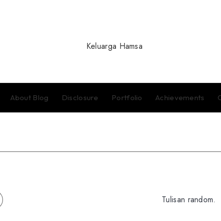
About Blog
Disclosure
Portfolio
Achievements
Tulisan random.