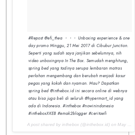
#Repost @efi_thea ・・・ Unboxing experience & one
day promo Minggu, 21 Mei 2017 di Cibubur Junction.
Seperti yang sudah saya janjikan sebelumnya, nih
video unboxingnya In The Box. Semudah menghitung,
spring bed yang tadinya serupa lembaran matras
perlahan mengembang dan berubah menjadi kasur
pegas yang kokoh dan nyaman. Mau? Dapatkan
spring bed @inthebox.id ini secara online di webnya
atau bisa juga beli di seluruh @hypermart_id yang
ada di Indonesia. #inthebox #nowinindonesia
#intheboxXKEB #emak2blogger #ceritaefi
A post shared by inthebox (@inthebox.id) on
May 26, 2017 at 1:58am PDT