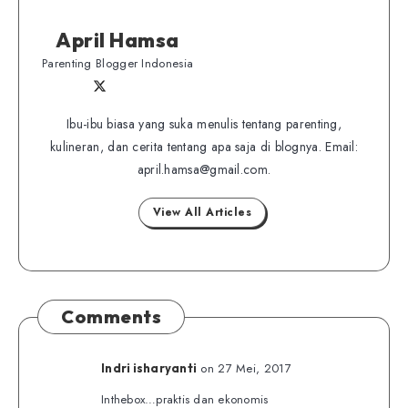
April Hamsa
Parenting Blogger Indonesia
Follow
Follow
Website
me
me
Ibu-ibu biasa yang suka menulis tentang parenting,
on
kulineran, dan cerita tentang apa saja di blognya. Email:
on
Twitter
april.hamsa@gmail.com.
Facebook
View All Articles
Comments
on 27 Mei, 2017
Indri isharyanti
Inthebox…praktis dan ekonomis