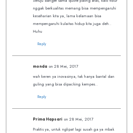
Setuju banget sama quote paling atas, kalo tidur
nggak berkualitas memang bisa mempengaruhi
keseharian kita ya, lama kelamaan bisa
mempengaruhi kulaitas hidup kita juga deh..
Huhu
Reply
on 28 Mei, 2017
monda
wah keren ya inovasinya, tak hanya bantal dan
guling yang bisa dipacking kempes..
Reply
on 28 Mei, 2017
Prima Hapsari
Praktis ya, untuk nglipat lagi susah ga ya mbak