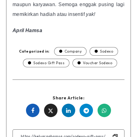
maupun karyawan. Semoga enggak pusing lagi
memikirkan hadiah atau insentif
yak!
April Hamsa
Categorized in:
Company
Sodexo
Sodexo Gift Pass
Voucher Sodexo
Share Article:
Share
Share
Share
Share
Share
on
on
on
on
on
Facebook
Twitter
Linkedin
Telegram
WhatsApp