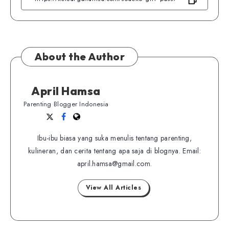
About the Author
April Hamsa
Parenting Blogger Indonesia
Follow
Follow
Website
me
me
Ibu-ibu biasa yang suka menulis tentang parenting,
on
on
kulineran, dan cerita tentang apa saja di blognya. Email:
Twitter
Facebook
april.hamsa@gmail.com.
View All Articles