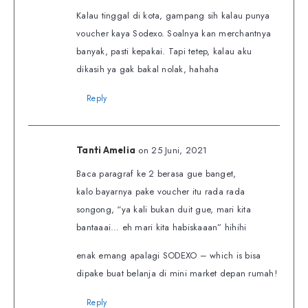
Kalau tinggal di kota, gampang sih kalau punya
voucher kaya Sodexo. Soalnya kan merchantnya
banyak, pasti kepakai. Tapi tetep, kalau aku
dikasih ya gak bakal nolak, hahaha
Reply
on 25 Juni, 2021
Tanti Amelia
Baca paragraf ke 2 berasa gue banget,
kalo bayarnya pake voucher itu rada rada
songong, “ya kali bukan duit gue, mari kita
bantaaai… eh mari kita habiskaaan” hihihi
enak emang apalagi SODEXO – which is bisa
dipake buat belanja di mini market depan rumah!
Reply