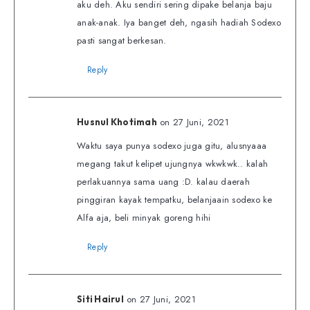
aku deh. Aku sendiri sering dipake belanja baju
anak-anak. Iya banget deh, ngasih hadiah Sodexo
pasti sangat berkesan.
Reply
on 27 Juni, 2021
Husnul Khotimah
Waktu saya punya sodexo juga gitu, alusnyaaa
megang takut kelipet ujungnya wkwkwk.. kalah
perlakuannya sama uang :D. kalau daerah
pinggiran kayak tempatku, belanjaain sodexo ke
Alfa aja, beli minyak goreng hihi
Reply
on 27 Juni, 2021
Siti Hairul