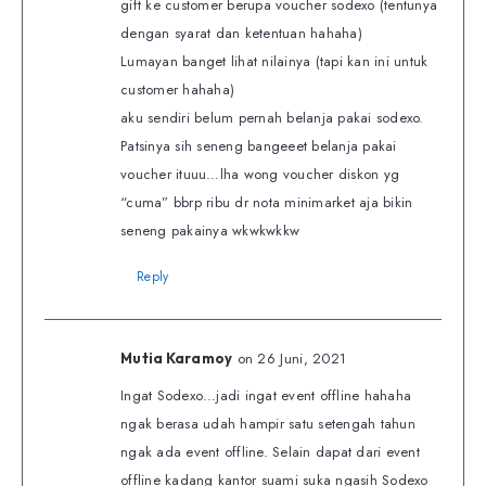
gift ke customer berupa voucher sodexo (tentunya
dengan syarat dan ketentuan hahaha)
Lumayan banget lihat nilainya (tapi kan ini untuk
customer hahaha)
aku sendiri belum pernah belanja pakai sodexo.
Patsinya sih seneng bangeeet belanja pakai
voucher ituuu…lha wong voucher diskon yg
“cuma” bbrp ribu dr nota minimarket aja bikin
seneng pakainya wkwkwkkw
Reply
on 26 Juni, 2021
Mutia Karamoy
Ingat Sodexo…jadi ingat event offline hahaha
ngak berasa udah hampir satu setengah tahun
ngak ada event offline. Selain dapat dari event
offline kadang kantor suami suka ngasih Sodexo