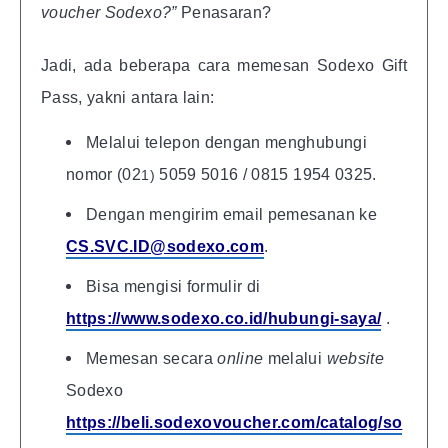
voucher Sodexo?”
Penasaran?
Jadi, ada beberapa cara memesan Sodexo Gift
Pass, yakni antara lain:
Melalui telepon dengan menghubungi
nomor (02
5059 5016 / 0815 1954 0325.
1)
Dengan mengirim email pemesanan ke
CS.SVC.ID@sodexo.com
.
Bisa mengisi formulir di
https://www.sodexo.co.id/hubungi-saya/
.
Memesan secara
online
melalui
website
Sodexo
https://beli.sodexovoucher.com/catalog/so