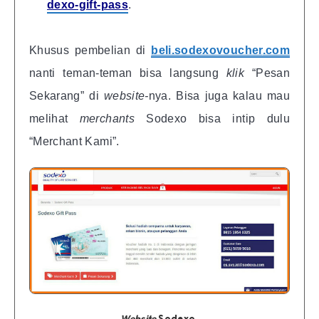
dexo-gift-pass
.
Khusus pembelian di
beli.
sodexovoucher
.com
nanti teman-teman bisa langsung
klik
“Pesan
Sekarang” di
website-
nya. Bisa juga kalau mau
melihat
merchants
Sodexo bisa intip dulu
“Merchant Kami”.
Website
Sodexo.