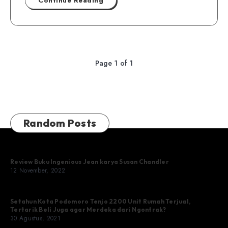
Continue Reading
Page 1 of 1
Random Posts
Review Buku Ingenious Jean karya Susan Chandler
12 November, 2022
Setahun Kota Podomoro Tenjo 2200 Unit Rumah Terjual,
Tertarik Beli Juga agar Merdeka dari Ngontrak?
30 Agustus, 2021