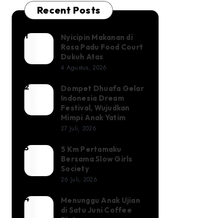
Recent Posts
1
Nyicipin Makanan di
Nyicipin
Rasa Padu Food Court
Makanan
Dukuh Atas
di
4 Agustus, 2026
Rasa
2
Dompet Dhuafa Gelar
Dompet
Padu
Indonesia Dream
Dhuafa
Food
Festival, Wujudkan
Gelar
Mimpi Anak Yatim
Court
27 Juli, 2026
Indonesia
Dukuh
Dream
Atas
3
5 Km Pertamaku
5
Festival,
Bersama Slow Girls
Km
Society
Wujudkan
Pertamaku
26 Juli, 2026
Mimpi
Bersama
Anak
4
Menunggu Anak Ujian
Menunggu
Slow
di Satu Juni Coffee
Yatim
Anak