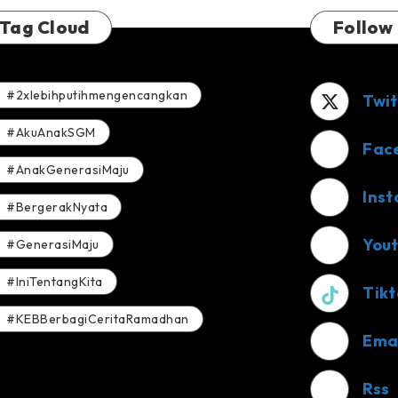
Tag Cloud
Follow
#2xlebihputihmengencangkan
Twit
#AkuAnakSGM
Fac
#AnakGenerasiMaju
Ins
#BergerakNyata
You
#GenerasiMaju
#IniTentangKita
Tikt
#KEBBerbagiCeritaRamadhan
Ema
Rss