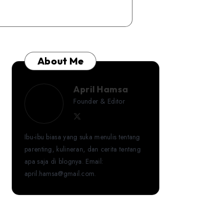
About Me
April Hamsa
April
Founder & Editor
Follow
Follow
Website
Hamsa
me
me
Ibu-ibu biasa yang suka menulis tentang
on
on
parenting, kulineran, dan cerita tentang
Twitter
Facebook
apa saja di blognya. Email:
april.hamsa@gmail.com.