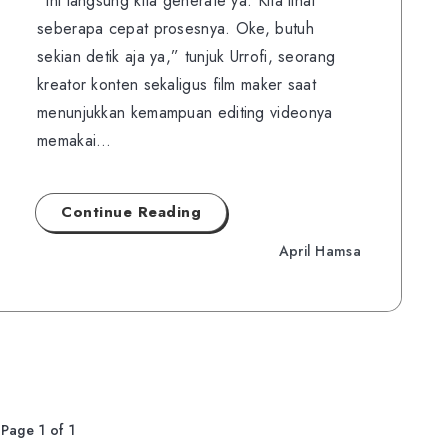
“Ini langsung kita generate ya. Kita lihat
seberapa cepat prosesnya. Oke, butuh
sekian detik aja ya,” tunjuk Urrofi, seorang
kreator konten sekaligus film maker saat
menunjukkan kemampuan editing videonya
memakai…
Continue Reading
April Hamsa
Page 1 of 1