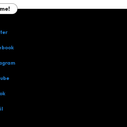
 me!
ter
ebook
tagram
tube
ok
il