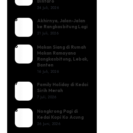
Girls
Bintaro
Ujian
24 Juli, 2026
Society
di
5
Akhirnya, Jalan-Jalan
Akhirnya,
Satu
ke Rangkasbitung Lagi
Jalan-
Juni
21 Juli, 2026
Jalan
Coffee
ke
6
Makan Siang di Rumah
Makan
Bintaro
Makan Ramayana
Rangkasbitung
Siang
Rangkasbitung, Lebak,
Lagi
di
Banten
16 Juli, 2026
Rumah
Makan
7
Family Holiday di Kedai
Family
Ramayana
Sirih Merah
Holiday
7 Juli, 2026
Rangkasbitung,
di
Lebak,
Kedai
8
Nongkrong Pagi di
Nongkrong
Banten
Kedai Kopi Ko Acung
Sirih
Pagi
26 Juni, 2026
Merah
di