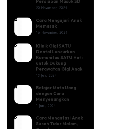
Rumah:
Persiapan Masuk SD
20 November, 2024
Keterampilan
Hidup
2
Cara Mengajari Anak
Cara
Praktis
Memasak
Mengajari
16 November, 2024
untuk
Anak
Persiapan
Memasak
3
Klinik Gigi SATU
Klinik
Masuk
Dental Luncurkan
Gigi
SD
Komunitas SATU Hati
SATU
untuk Dukung
Perawatan Gigi Anak
Dental
13 Juli, 2024
Luncurkan
4
Komunitas
Belajar Mata Uang
Belajar
dengan Cara
SATU
Mata
Menyenangkan
Hati
Uang
1 Juni, 2024
untuk
dengan
5
Cara Mengatasi Anak
Cara
Dukung
Cara
Susah Tidur Malam,
Mengatasi
Perawatan