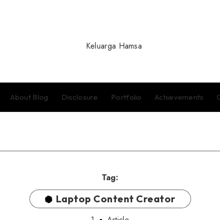
About Blog
Disclosure
Portfolio
Achievements
Tag:
Laptop Content Creator
1
Article