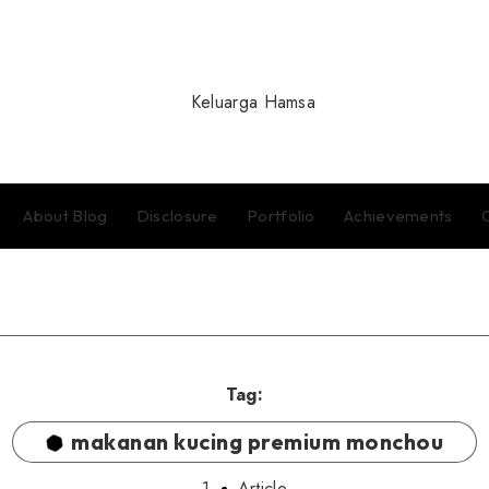
About Blog
Disclosure
Portfolio
Achievements
Tag:
makanan kucing premium monchou
1
Article