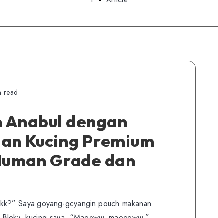
n read
 Anabul dengan
an Kucing Premium
Human Grade dan
akk?” Saya goyang-goyangin pouch makanan
i Bleky, kucing saya. “Maooww, maoooww,”