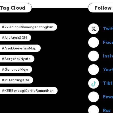
Tag Cloud
Follow
#2xlebihputihmengencangkan
Twit
#AkuAnakSGM
Fac
#AnakGenerasiMaju
Ins
#BergerakNyata
You
#GenerasiMaju
#IniTentangKita
Tikt
#KEBBerbagiCeritaRamadhan
Ema
Rss