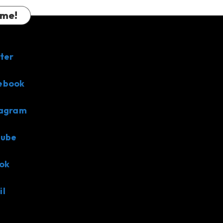
 me!
ter
ebook
tagram
tube
ok
il