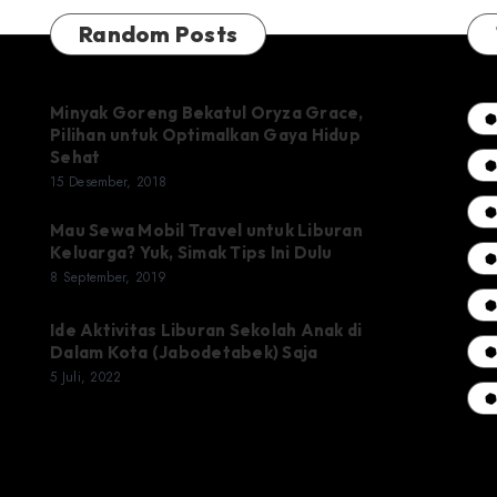
Random Posts
Minyak Goreng Bekatul Oryza Grace,
Pilihan untuk Optimalkan Gaya Hidup
Sehat
15 Desember, 2018
Mau Sewa Mobil Travel untuk Liburan
Keluarga? Yuk, Simak Tips Ini Dulu
8 September, 2019
Ide Aktivitas Liburan Sekolah Anak di
Dalam Kota (Jabodetabek) Saja
5 Juli, 2022