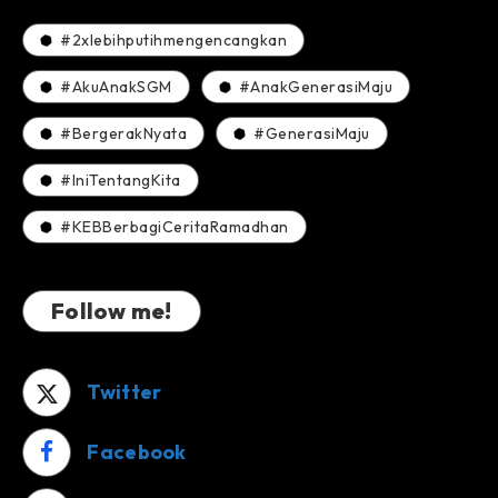
Juta
Rupiah
#2xlebihputihmengencangkan
dan
Tiket
#AkuAnakSGM
#AnakGenerasiMaju
Rekreasi
Ancol!
#BergerakNyata
#GenerasiMaju
#IniTentangKita
#KEBBerbagiCeritaRamadhan
Follow me!
Twitter
Facebook