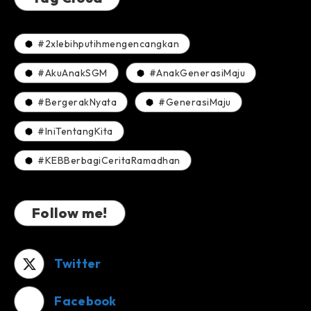
#2xlebihputihmengencangkan
#AkuAnakSGM
#AnakGenerasiMaju
#BergerakNyata
#GenerasiMaju
#IniTentangKita
#KEBBerbagiCeritaRamadhan
Follow me!
Twitter
Facebook