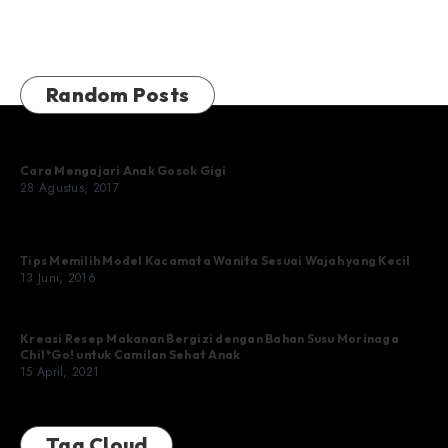
Random Posts
Cara Mengajari Anak Gosok Gigi
28 Agustus, 2017
Tips Memilih Model Kacamata Wanita Sesuai Wajah yang Kecil
13 Juni, 2016
Kreasi Resep Makanan Bergizi dengan Bahan Susu Morinaga
Chil*Go! untuk Camilan Sehat Anak
15 April, 2021
Tag Cloud