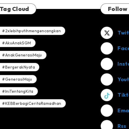
Tag Cloud
Follow
#2xlebihputihmengencangkan
Twit
#AkuAnakSGM
Fac
#AnakGenerasiMaju
Ins
#BergerakNyata
You
#GenerasiMaju
#IniTentangKita
Tikt
#KEBBerbagiCeritaRamadhan
Ema
Rss