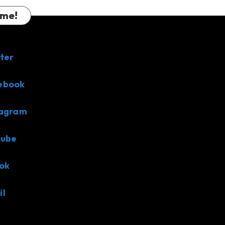
 me!
ter
ebook
tagram
tube
ok
il