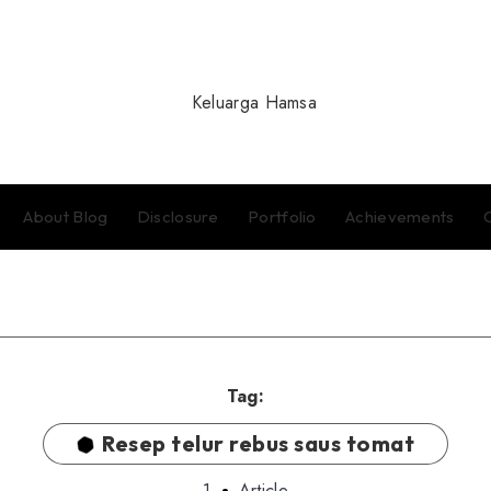
About Blog
Disclosure
Portfolio
Achievements
Tag:
Resep telur rebus saus tomat
1
Article