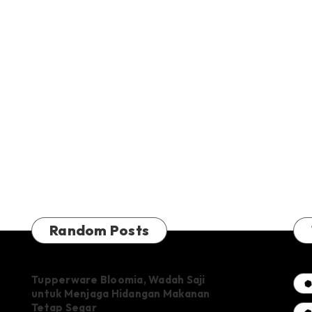
Random Posts
Tupperware Bloomia, Wadah Saji
untuk Menjaga Hidangan Makanan
Tetap Segar