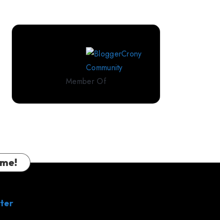
Perlengkapan
Tidur
Premium
dari
IndoLinen
Member Of
 me!
ter