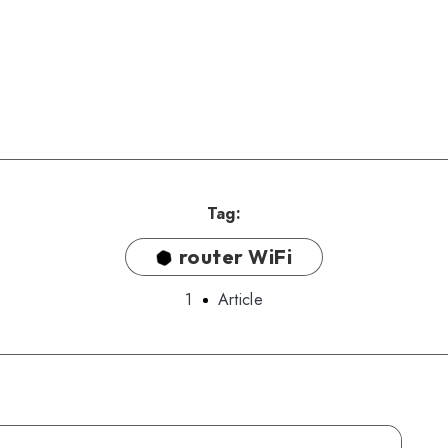
Tag:
router WiFi
1
Article