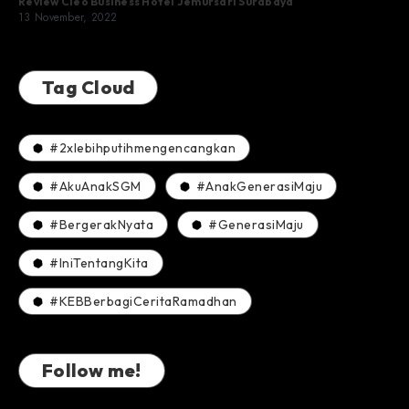
Review Cleo Business Hotel Jemursari Surabaya
13 November, 2022
Tag Cloud
#2xlebihputihmengencangkan
#AkuAnakSGM
#AnakGenerasiMaju
#BergerakNyata
#GenerasiMaju
#IniTentangKita
#KEBBerbagiCeritaRamadhan
Follow me!