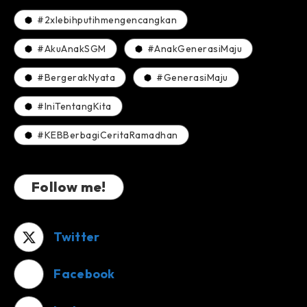
#2xlebihputihmengencangkan
#AkuAnakSGM
#AnakGenerasiMaju
#BergerakNyata
#GenerasiMaju
#IniTentangKita
#KEBBerbagiCeritaRamadhan
Follow me!
Twitter
Facebook