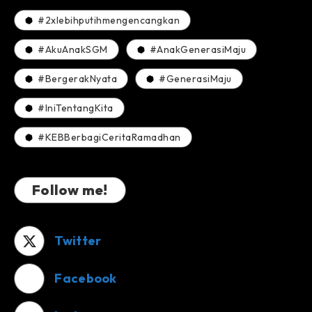
#2xlebihputihmengencangkan
#AkuAnakSGM
#AnakGenerasiMaju
#BergerakNyata
#GenerasiMaju
#IniTentangKita
#KEBBerbagiCeritaRamadhan
Follow me!
Twitter
Facebook