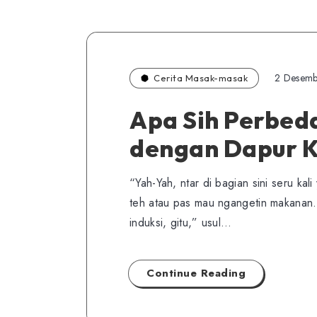
2 Desemb
Cerita Masak-masak
Apa Sih Perbed
dengan Dapur K
“Yah-Yah, ntar di bagian sini seru kal
teh atau pas mau ngangetin makanan.
induksi, gitu,” usul…
Continue Reading