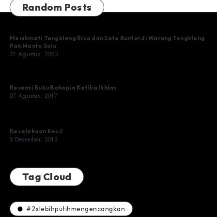
Random Posts
Menikmati Tengkleng Rica dan Sate Buntel di Warung Tengkleng
Pak Manto Solo
21 Agustus, 2023
Resensi Buku Bahagia Ketika Ikhlas
27 Agustus, 2017
Kecelakaan Kecil
5 Desember, 2013
Tag Cloud
#2xlebihputihmengencangkan