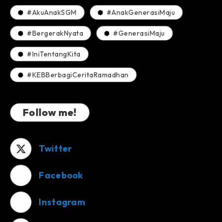
#AkuAnakSGM
#AnakGenerasiMaju
#BergerakNyata
#GenerasiMaju
#IniTentangKita
#KEBBerbagiCeritaRamadhan
Follow me!
Twitter
Facebook
Instagram