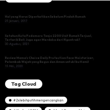
Hal yang Harus Diperhatikan Sebelum Pindah Rumah
25 Januari, 2017
Setahun Kota Podomoro Tenjo 2200 Unit Rumah Terjual,
Tertarik Beli Juga agar Merdeka dari Ngontrak?
30 Agustus, 2021
Review Mama’s Choice Daily Protection Face Moisturizer,
Pelembab Wajah yang Bagus dan Aman untuk Ibu Hamil
15 Mei, 2020
Tag Cloud
#2xlebihputihmengencangkan