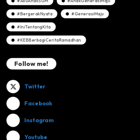
#AkuAnakSGM
#AnakGenerasiMaju
#BergerakNyata
#GenerasiMaju
#IniTentangKita
#KEBBerbagiCeritaRamadhan
Follow me!
Twitter
Facebook
Instagram
Youtube