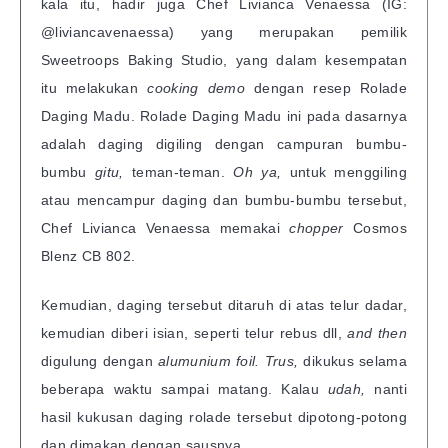
kala itu, hadir juga Chef Livianca Venaessa (IG:
@liviancavenaessa) yang merupakan pemilik
Sweetroops Baking Studio, yang dalam kesempatan
itu melakukan
cooking demo
dengan resep Rolade
Daging Madu. Rolade Daging Madu ini pada dasarnya
adalah daging digiling dengan campuran bumbu-
bumbu
gitu,
teman-teman.
Oh ya,
untuk menggiling
atau mencampur daging dan bumbu-bumbu tersebut,
Chef Livianca Venaessa memakai
chopper
Cosmos
Blenz CB 802.
Kemudian, daging tersebut ditaruh di atas telur dadar,
kemudian diberi isian, seperti telur rebus dll,
and then
digulung dengan
alumunium foil. Trus,
dikukus selama
beberapa waktu sampai matang. Kalau
udah,
nanti
hasil kukusan daging rolade tersebut dipotong-potong
dan dimakan dengan sausnya.