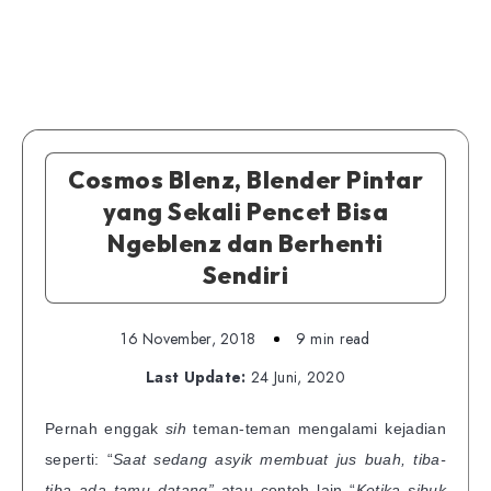
Cosmos Blenz, Blender Pintar
yang Sekali Pencet Bisa
Ngeblenz dan Berhenti
Sendiri
16 November, 2018
9 min read
Last Update:
24 Juni, 2020
Pernah enggak
sih
teman-teman mengalami kejadian
seperti: “
Saat sedang asyik membuat jus buah, tiba-
tiba ada tamu datang”
atau contoh lain “
Ketika sibuk