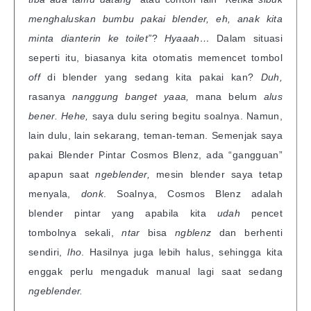
menghaluskan bumbu pakai blender, eh, anak kita
minta dianterin ke toilet”
?
Hyaaah…
Dalam situasi
seperti itu, biasanya kita otomatis memencet tombol
off
di blender yang sedang kita pakai kan?
Duh,
rasanya
nanggung banget yaaa,
mana belum
alus
bener. Hehe,
saya dulu sering begitu soalnya. Namun,
lain dulu, lain sekarang, teman-teman. Semenjak saya
pakai Blender Pintar Cosmos Blenz, ada “gangguan”
apapun saat
ngeblender,
mesin blender saya tetap
menyala,
donk
. Soalnya, Cosmos Blenz adalah
blender pintar yang apabila kita
udah
pencet
tombolnya sekali,
ntar
bisa
ngblenz
dan berhenti
sendiri,
lho
. Hasilnya juga lebih halus, sehingga kita
enggak perlu mengaduk manual lagi saat sedang
ngeblender.