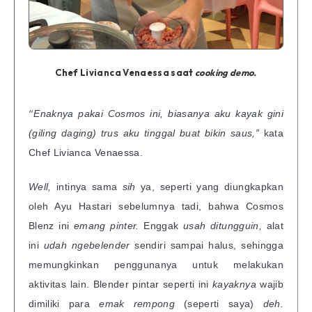
Chef Livianca Venaessa saat
cooking demo.
“
Enaknya pakai Cosmos ini, biasanya aku kayak gini
(giling daging) trus aku tinggal buat bikin saus,”
kata
Chef Livianca Venaessa.
Well,
intinya sama
sih
ya, seperti yang diungkapkan
oleh Ayu Hastari sebelumnya tadi, bahwa Cosmos
Blenz ini
emang pinter.
Enggak
usah ditungguin,
alat
ini
udah ngebelender
sendiri sampai halus, sehingga
memungkinkan penggunanya untuk melakukan
aktivitas lain. Blender pintar seperti ini
kayaknya
wajib
dimiliki para
emak rempong
(seperti saya)
deh.