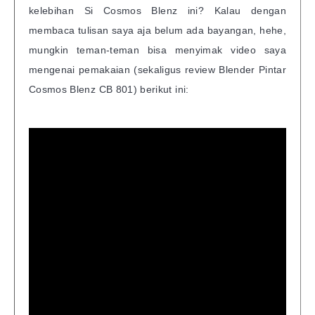
kelebihan Si Cosmos Blenz ini? Kalau dengan
membaca tulisan saya aja belum ada bayangan, hehe,
mungkin teman-teman bisa menyimak video saya
mengenai pemakaian (sekaligus review Blender Pintar
Cosmos Blenz CB 801) berikut ini: