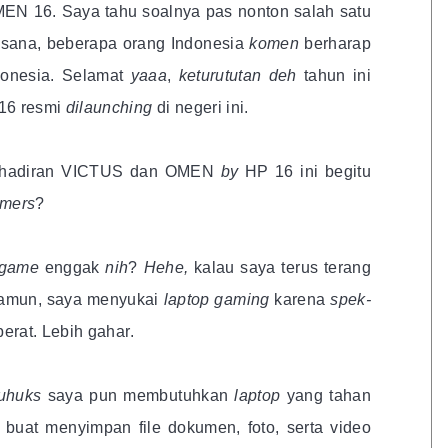
N 16. Saya tahu soalnya pas nonton salah satu
 sana, beberapa orang Indonesia
komen
berharap
ndonesia. Selamat
yaaa
,
keturututan deh
tahun ini
16 resmi
dilaunching
di negeri ini.
kehadiran VICTUS dan OMEN
by
HP 16 ini begitu
mers
?
game
enggak
nih
?
Hehe,
kalau saya terus terang
amun, saya menyukai
laptop gaming
karena
spek-
erat. Lebih gahar.
#uhuks
saya pun membutuhkan
laptop
yang tahan
e
buat menyimpan file dokumen, foto, serta video