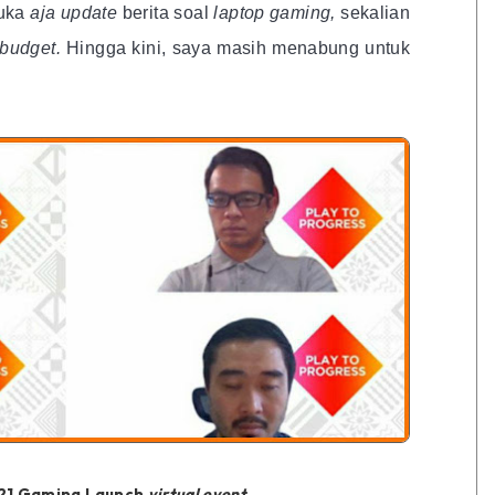
suka
aja update
berita soal
laptop gaming,
sekalian
budget.
Hingga kini, saya masih menabung untuk
021 Gaming Launch
virtual event.