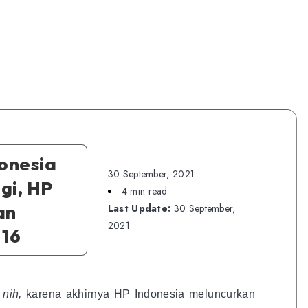
onesia
30 September, 2021
gi, HP
4 min read
an
Last Update:
30 September,
2021
16
 nih,
karena akhirnya HP Indonesia meluncurkan