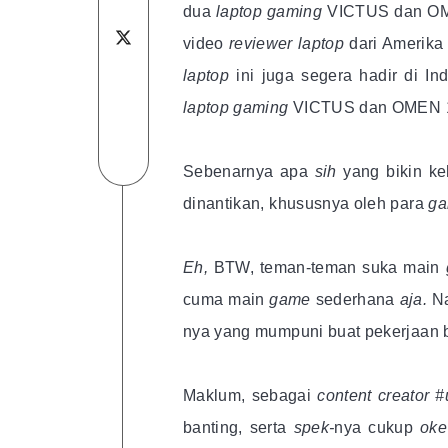
dua
laptop gaming
VICTUS dan OME
on
Share
video
reviewer laptop
dari Amerika
Facebook
Share
on
laptop
ini juga segera hadir di I
laptop gaming
VICTUS dan OMEN 
on
Share
Twitter
Linkedin
on
Share
Sebenarnya apa
sih
yang bikin 
Telegram
on
dinantikan, khususnya oleh para
ga
WhatsApp
Eh,
BTW, teman-teman suka main
cuma main
game
sederhana
aja.
N
nya yang mumpuni buat pekerjaan b
Maklum, sebagai
content creator 
banting, serta
spek-
nya cukup
ok