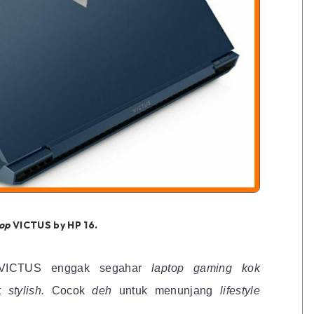
top
VICTUS by HP 16.
VICTUS enggak segahar
laptop gaming kok
at
stylish.
Cocok
deh
untuk menunjang
lifestyle