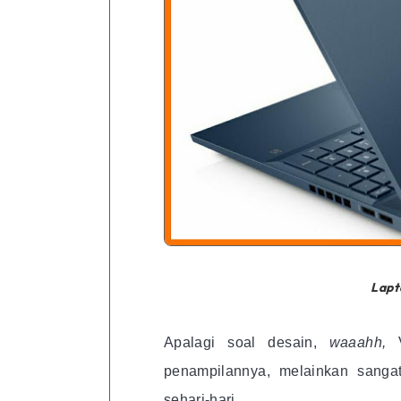
Lap
Apalagi soal desain,
waaahh,
penampilannya, melainkan sang
sehari-hari.