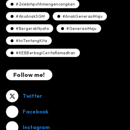
#2xlebihputihmengencangkan
#AkuAnakSGM
#AnakGenerasiMaju
#BergerakNyata
#GenerasiMaju
#IniTentangKita
#KEBBerbagiCeritaRamadhan
Follow me!
Twitter
Facebook
Instagram