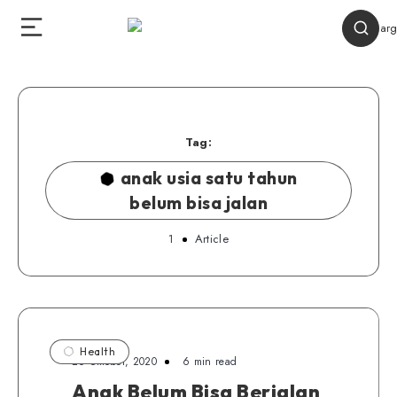
Tag:
anak usia satu tahun
belum bisa jalan
1
Article
Health
26 Oktober, 2020
6 min read
Anak Belum Bisa Berjalan