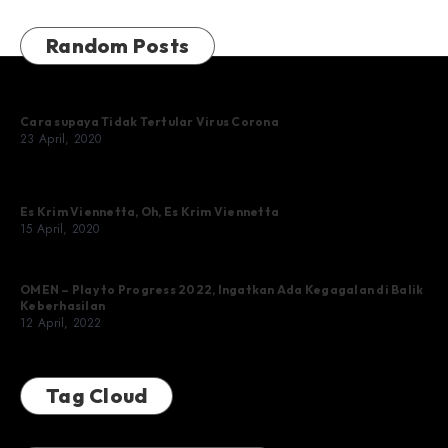
Random Posts
Cara supaya Tidak Tertular Virus Corona
23 April, 2020
Es Krim Viennetta, Oh, Es Krim Viennetta
15 April, 2020
OMEN – Play to Progress 2022, Ingatkan Ada Kegagalan di Balik
Keberhasilan
12 April, 2022
Tag Cloud