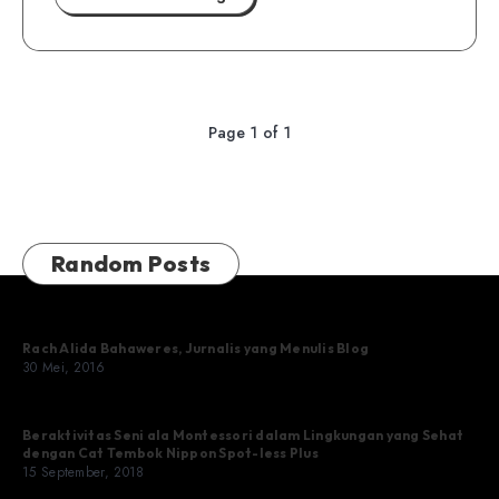
Page 1 of 1
Random Posts
Rach Alida Bahaweres, Jurnalis yang Menulis Blog
30 Mei, 2016
Beraktivitas Seni ala Montessori dalam Lingkungan yang Sehat
dengan Cat Tembok Nippon Spot-less Plus
15 September, 2018