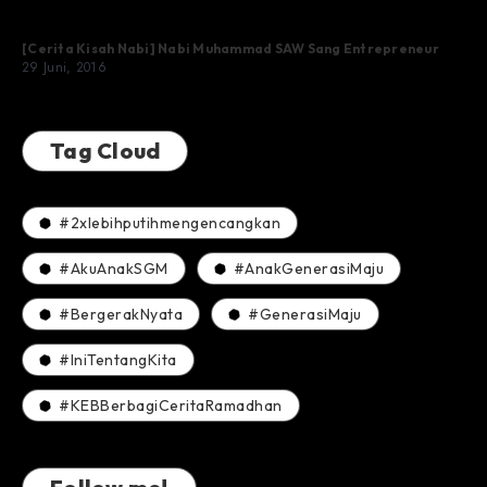
[Cerita Kisah Nabi] Nabi Muhammad SAW Sang Entrepreneur
29 Juni, 2016
Tag Cloud
#2xlebihputihmengencangkan
#AkuAnakSGM
#AnakGenerasiMaju
#BergerakNyata
#GenerasiMaju
#IniTentangKita
#KEBBerbagiCeritaRamadhan