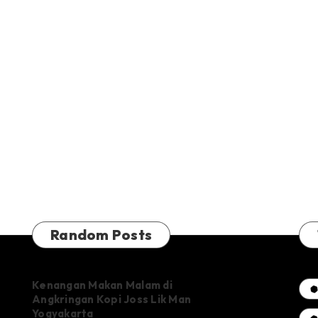
Random Posts
Kenangan Makan Malam di
Angkringan Kopi Joss Lik Man
Yogyakarta