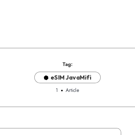
Tag:
eSIM JavaMifi
1
Article