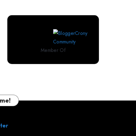
Perlengkapan
Tidur
Premium
dari
IndoLinen
Member Of
 me!
ter