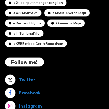
#2xlebihputihmengencangkan
#AkuAnakSGM
#AnakGenerasiMaju
#BergerakNyata
#GenerasiMaju
#IniTentangKita
#KEBBerbagiCeritaRamadhan
Follow me!
Twitter
Facebook
Instagram