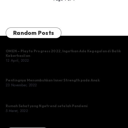
Random Posts
OMEN – Play to Progress 2022, Ingatkan Ada Kegagalan di Balik
Keberhasilan
12 April, 2022
Pentingnya Menumbuhkan Inner Strength pada Anak
23 November, 2022
Rumah Sehat yang Ngetrend setelah Pandemi
5 Maret, 2022