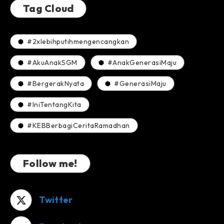
Tag Cloud
#2xlebihputihmengencangkan
#AkuAnakSGM
#AnakGenerasiMaju
#BergerakNyata
#GenerasiMaju
#IniTentangKita
#KEBBerbagiCeritaRamadhan
Follow me!
Twitter