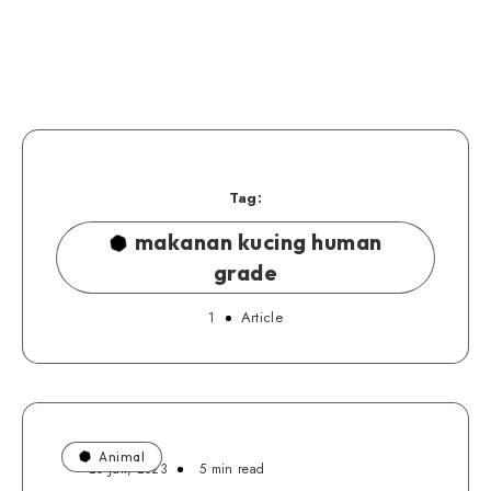
Tag:
makanan kucing human
grade
1
Article
Animal
20 Juli, 2023
5 min read