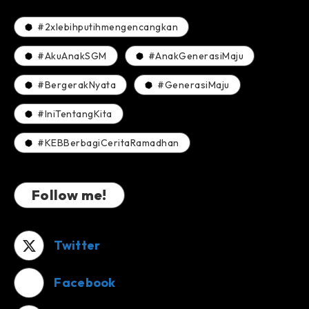
#2xlebihputihmengencangkan
#AkuAnakSGM
#AnakGenerasiMaju
#BergerakNyata
#GenerasiMaju
#IniTentangKita
#KEBBerbagiCeritaRamadhan
Follow me!
Twitter
Facebook