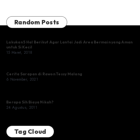
Random Posts
Lakukan 5 Hal Berikut Agar Lantai Jadi Area Bermain yang Aman
untuk Si Kecil
15 Maret, 2018
Cerita Sarapan di Rawon Tessy Malang
6 November, 2021
Berapa Sih Biaya Nikah?
24 Agustus, 2011
Tag Cloud