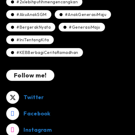
#2xlebihputihmengencangkan
#AkuAnakSGM
#AnakGenerasiMaju
#BergerakNyata
#GenerasiMaju
#IniTentangKita
#KEBBerbagiCeritaRamadhan
Follow me!
Twitter
Facebook
Instagram