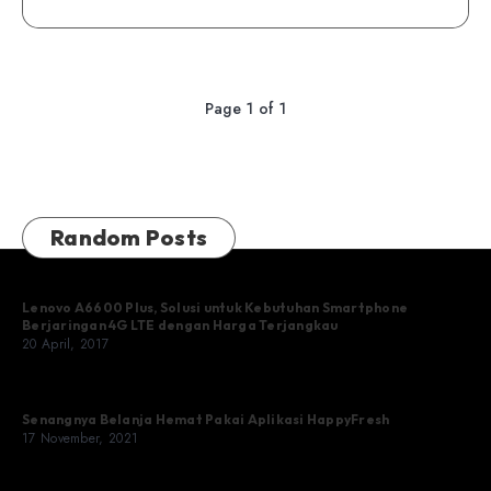
Page 1 of 1
Random Posts
Lenovo A6600 Plus, Solusi untuk Kebutuhan Smartphone
Berjaringan 4G LTE dengan Harga Terjangkau
20 April, 2017
Senangnya Belanja Hemat Pakai Aplikasi HappyFresh
17 November, 2021