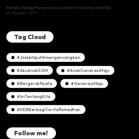
Melalui Tahap Pemeriksaan untuk Pernikahan (Rafak)
24 Agustus, 2011
Tag Cloud
#2xlebihputihmengencangkan
#AkuAnakSGM
#AnakGenerasiMaju
#BergerakNyata
#GenerasiMaju
#IniTentangKita
#KEBBerbagiCeritaRamadhan
Follow me!