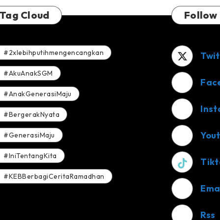
Tag Cloud
Follow
#2xlebihputihmengencangkan
Twit
#AkuAnakSGM
Fac
#AnakGenerasiMaju
Ins
#BergerakNyata
You
#GenerasiMaju
#IniTentangKita
Tikt
#KEBBerbagiCeritaRamadhan
Ema
Rss