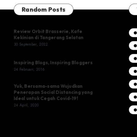
Random Posts
Review Orbit Brasserie, Kafe
Kekinian di Tangerang Selatan
30 September, 2022
Inspiring Blogs, Inspiring Bloggers
24 Februari, 2016
Yuk, Bersama-sama Wujudkan
Penerapan Social Distancing yang
Ideal untuk Cegah Covid-19!
24 April, 2020