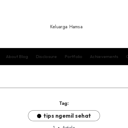
About Blog
Disclosure
Portfolio
Achievements
Tag:
tips ngemil sehat
1
Article