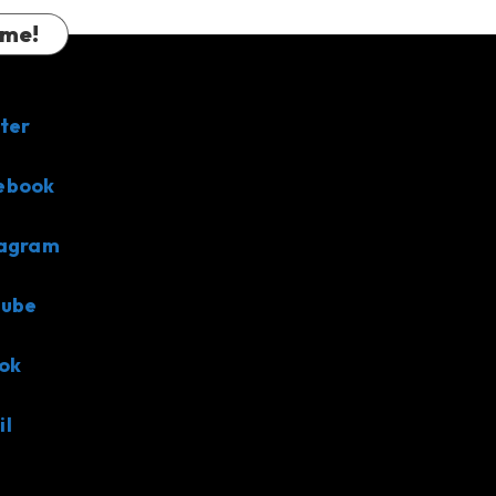
 me!
ter
ebook
tagram
tube
ok
il